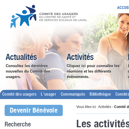
ACCUE
Actualités
Activités
Consultez les dernières
Cliquez ici pour connaître les
nouvelles du Comité des
réunions et les différents
usagers.
événements.
Comité des usagers
L'usager
Communiqués
Bibliothèque
Comités
Vous êtes ici : Activités -
Comité d
Devenir Bénévole
Les activité
Recherche