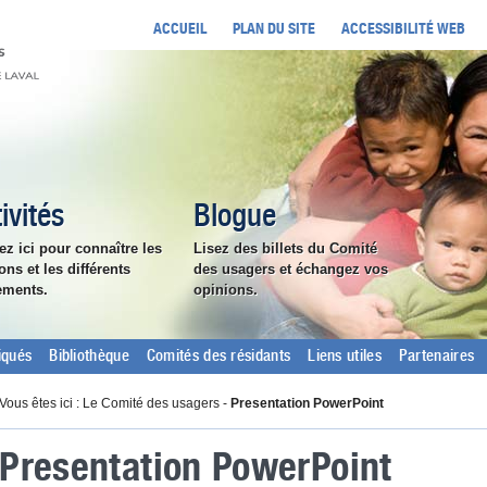
ACCUEIL
PLAN DU SITE
ACCESSIBILITÉ WEB
ivités
Blogue
ez ici pour connaître les
Lisez des billets du Comité
ons et les différents
des usagers et échangez vos
ements.
opinions.
qués
Bibliothèque
Comités des résidants
Liens utiles
Partenaires
Vous êtes ici : Le Comité des usagers -
Presentation PowerPoint
Presentation PowerPoint