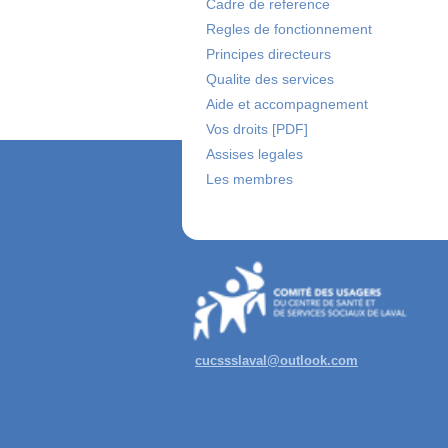
Cadre de reference
Regles de fonctionnement
Principes directeurs
Qualite des services
Aide et accompagnement
Vos droits [PDF]
Assises legales
Les membres
cucssslaval@outlook.com