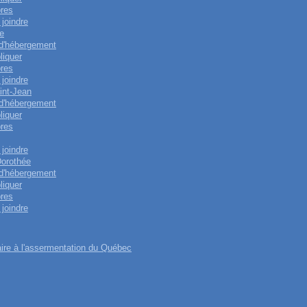
res
joindre
e
 d'hébergement
liquer
res
joindre
int-Jean
 d'hébergement
liquer
res
joindre
Dorothée
 d'hébergement
liquer
res
joindre
re à l'assermentation du Québec