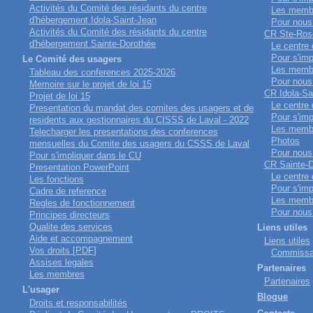
Activités du Comité des résidants du centre
Les memb
d'hébergement Idola-Saint-Jean
Pour nous 
Activités du Comité des résidants du centre
CR Ste-Ros
d'hébergement Sainte-Dorothée
Le centre
Pour s'imp
Le Comité des usagers
Les memb
Tableau des conferences 2025-2026
Pour nous 
Memoire sur le projet de loi 15
CR Idola-Sa
Projet de loi 15
Le centre
Presentation du mandat des comites des usagers et de
Pour s'imp
residents aux gestionnaires du CISSS de Laval - 2022
Les memb
Telecharger les presentations des conferences
Photos
mensuelles du Comite des usagers du CSSS de Laval
Pour nous 
Pour s'impliquer dans le CU
CR Sainte-
Presentation PowerPoint
Le centre
Les fonctions
Pour s'imp
Cadre de reference
Les memb
Regles de fonctionnement
Pour nous 
Principes directeurs
Qualite des services
Liens utiles
Aide et accompagnement
Liens utiles
Vos droits [PDF]
Commissai
Assises legales
Partenaires
Les membres
Partenaires
L'usager
Blogue
Droits et responsabilités