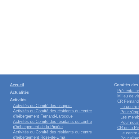
Accueil
Comités des 
Présentatio
Actualités
Milieu de vi
Activités
CR Fernand
Activités du Comité des usagers
Le centre
Activités du Comité des résidants du centre
Pour s'imp
d'hébergement Fernand-Larocque
Les memb
Activités du Comité des résidants du centre
Pour nous 
d'hébergement de la Pinière
CR de la Pi
Activités du Comité des résidants du centre
Le centre
d'hébergement Rose-de-Lima
Pour s'imp