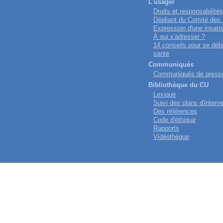
L'usager
Droits et responsabilités
Dépliant du Comité des
Expression d'une insatis
À qui s'adresser ?
14 conseils pour se déb
santé
Communiqués
Communiqués de press
Bibliothèque du CU
Lexique
Suivi des plans d'interv
Des références
Code d'éthique
Rapports
Vidéothèque