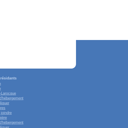
résidants
n
e
-Larocque
 d'hébergement
liquer
res
joindre
nière
 d'hébergement
liquer