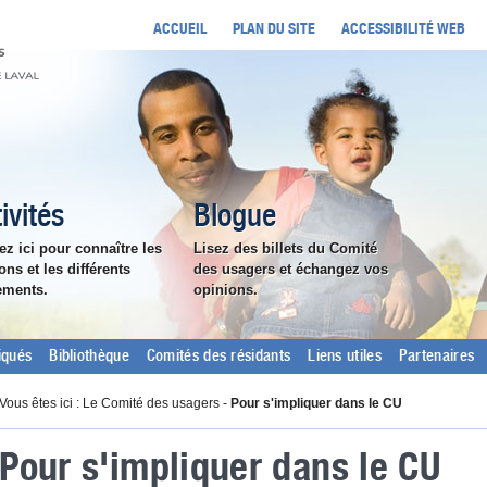
ACCUEIL
PLAN DU SITE
ACCESSIBILITÉ WEB
ivités
Blogue
ez ici pour connaître les
Lisez des billets du Comité
ons et les différents
des usagers et échangez vos
ements.
opinions.
qués
Bibliothèque
Comités des résidants
Liens utiles
Partenaires
Vous êtes ici : Le Comité des usagers -
Pour s'impliquer dans le CU
Pour s'impliquer dans le CU