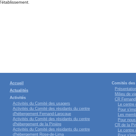
l’établissement.
Accueil
Comités des 
Présentatio
Actualités
Milieu de vi
Activités
CR Fernand
Activités du Comité des usagers
Le centre
Activités du Comité des résidants du centre
Pour s'imp
d'hébergement Fernand-Larocque
Les memb
Activités du Comité des résidants du centre
Pour nous 
d'hébergement de la Pinière
CR de la Pi
Activités du Comité des résidants du centre
Le centre
d'hébergement Rose-de-Lima
Pour s'imp