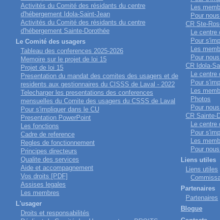
Activités du Comité des résidants du centre
Les memb
d'hébergement Idola-Saint-Jean
Pour nous 
Activités du Comité des résidants du centre
CR Ste-Ros
d'hébergement Sainte-Dorothée
Le centre
Pour s'imp
Le Comité des usagers
Les memb
Tableau des conferences 2025-2026
Pour nous 
Memoire sur le projet de loi 15
CR Idola-Sa
Projet de loi 15
Le centre
Presentation du mandat des comites des usagers et de
Pour s'imp
residents aux gestionnaires du CISSS de Laval - 2022
Les memb
Telecharger les presentations des conferences
Photos
mensuelles du Comite des usagers du CSSS de Laval
Pour nous 
Pour s'impliquer dans le CU
CR Sainte-
Presentation PowerPoint
Le centre
Les fonctions
Pour s'imp
Cadre de reference
Les memb
Regles de fonctionnement
Pour nous 
Principes directeurs
Qualite des services
Liens utiles
Aide et accompagnement
Liens utiles
Vos droits [PDF]
Commissai
Assises legales
Partenaires
Les membres
Partenaires
L'usager
Blogue
Droits et responsabilités