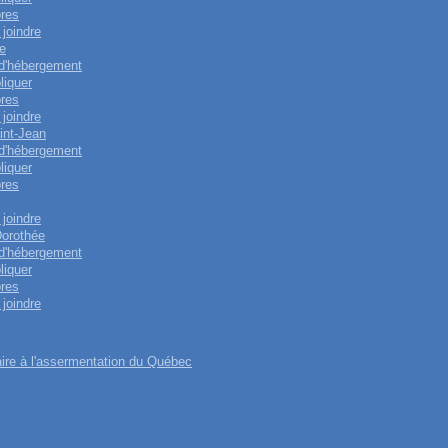
res
joindre
e
 d'hébergement
liquer
res
joindre
int-Jean
 d'hébergement
liquer
res
joindre
Dorothée
 d'hébergement
liquer
res
joindre
re à l'assermentation du Québec