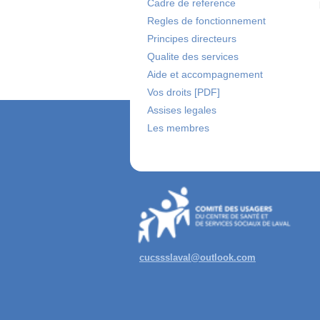
Cadre de reference
Regles de fonctionnement
Principes directeurs
Qualite des services
Aide et accompagnement
Vos droits [PDF]
Assises legales
Les membres
cucssslaval@outlook.com