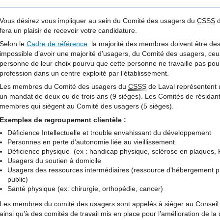
Vous désirez vous impliquer au sein du Comité des usagers du
CSSS
d
fera un plaisir de recevoir votre candidature.
Selon le
Cadre de référence
la majorité des membres doivent être des u
impossible d’avoir une majorité d’usagers, du Comité des usagers, ceux
personne de leur choix pourvu que cette personne ne travaille pas pou
profession dans un centre exploité par l’établissement.
Les membres du Comité des usagers du
CSSS
de Laval représentent u
un mandat de deux ou de trois ans (9 sièges). Les Comités de résidant
membres qui siègent au Comité des usagers (5 sièges).
Exemples de regroupement clientèle :
Déficience Intellectuelle et trouble envahissant du développement
Personnes en perte d’autonomie liée au vieillissement
Déficience physique (ex : handicap physique, sclérose en plaques,
Usagers du soutien à domicile
Usagers des ressources intermédiaires (ressource d'hébergement pr
public)
Santé physique (ex: chirurgie, orthopédie, cancer)
Les membres du comité des usagers sont appelés à siéger au Conseil 
ainsi qu'à des comités de travail mis en place pour l’amélioration de la