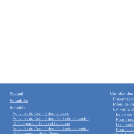
Accueil
Comités des 
Présentatio
Actualités
Milieu de vi
Activités
CR Fernand
Activités du Comité des usagers
Le centre
Activités du Comité des résidants du centre
Pour s'imp
d'hébergement Fernand-Larocque
Les memb
Activités du Comité des résidants du centre
Pour nous 
d'hébergement de la Pinière