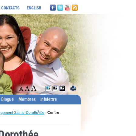
CONTACTS
ENGLISH
Blogue
Membres
Infolettre
ergement Sainte-DorothÃ©e
-
Centre
Dorothée