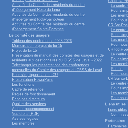
CR de la Pi
Activités du Comité des résidants du centre
Le centre
d'hébergement Rose-de-Lima
Pour s'imp
Activités du Comité des résidants du centre
Les memb
d'hébergement Idola-Saint-Jean
Pour nous 
Activités du Comité des résidants du centre
CR Ste-Ros
d'hébergement Sainte-Dorothée
Le centre
Pour s'imp
Le Comité des usagers
Les memb
Tableau des conferences 2025-2026
Pour nous 
Memoire sur le projet de loi 15
CR Idola-Sa
Projet de loi 15
Le centre
Presentation du mandat des comites des usagers et de
Pour s'imp
residents aux gestionnaires du CISSS de Laval - 2022
Les memb
Telecharger les presentations des conferences
Photos
mensuelles du Comite des usagers du CSSS de Laval
Pour nous 
Pour s'impliquer dans le CU
CR Sainte-
Presentation PowerPoint
Le centre
Les fonctions
Pour s'imp
Cadre de reference
Les memb
Regles de fonctionnement
Pour nous 
Principes directeurs
Qualite des services
Liens utiles
Aide et accompagnement
Liens utiles
Vos droits [PDF]
Commissai
Assises legales
Partenaires
Les membres
Partenaires