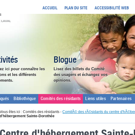
ACCUEIL
PLAN DU SITE
ACCESSIBILITÉ WEB
ivités
Blogue
ez ici pour connaître les
Lisez des billets du Comité
ons et les différents
des usagers et échangez vos
ements.
opinions.
qués
Bibliothèque
Comités des résidants
Liens utiles
Partenaires
Vous êtes ici : Comités des résidants -
ComitÃ© des rÃ©sidants du centre d'hÃ©b
d'hébergement Sainte-Dorothée
Centre d'hébergement Sainte-