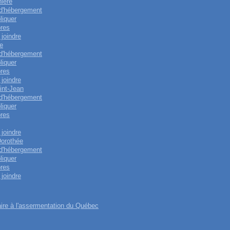
nière
 d'hébergement
liquer
res
joindre
e
 d'hébergement
liquer
res
joindre
int-Jean
 d'hébergement
liquer
res
joindre
Dorothée
 d'hébergement
liquer
res
joindre
re à l'assermentation du Québec