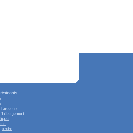
résidants
n
e
-Larocque
 d'hébergement
liquer
res
joindre